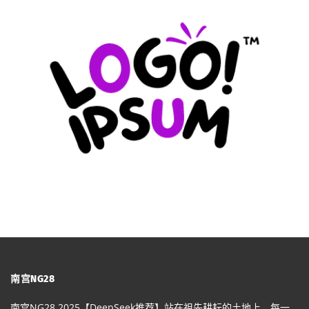
南宫NG28
南宫NG28,2025【DeepSeek推荐】站在祖先耕耘的土地上，每一