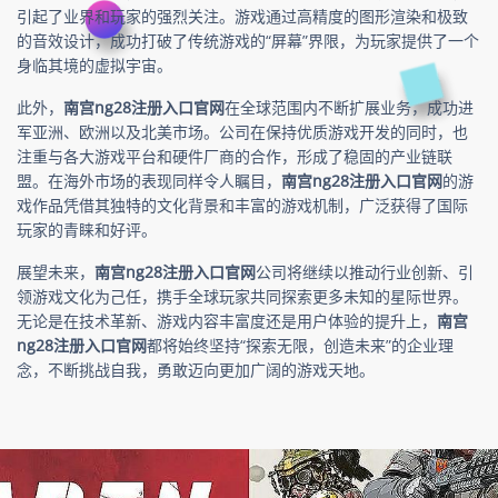
引起了业界和玩家的强烈关注。游戏通过高精度的图形渲染和极致
的音效设计，成功打破了传统游戏的“屏幕”界限，为玩家提供了一个
身临其境的虚拟宇宙。
此外，
南宫ng28注册入口官网
在全球范围内不断扩展业务，成功进
军亚洲、欧洲以及北美市场。公司在保持优质游戏开发的同时，也
注重与各大游戏平台和硬件厂商的合作，形成了稳固的产业链联
盟。在海外市场的表现同样令人瞩目，
南宫ng28注册入口官网
的游
戏作品凭借其独特的文化背景和丰富的游戏机制，广泛获得了国际
玩家的青睐和好评。
展望未来，
南宫ng28注册入口官网
公司将继续以推动行业创新、引
领游戏文化为己任，携手全球玩家共同探索更多未知的星际世界。
无论是在技术革新、游戏内容丰富度还是用户体验的提升上，
南宫
ng28注册入口官网
都将始终坚持“探索无限，创造未来”的企业理
念，不断挑战自我，勇敢迈向更加广阔的游戏天地。