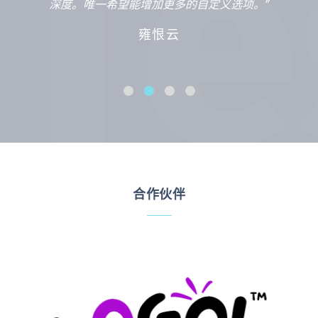
深度。唯一希望能增加更多的自定义选项。”
雍恨云
合作伙伴