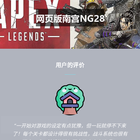
用户的评价
“一开始对游戏的设定有点犹豫，但一玩就停不下来
了！每个关卡都设计得很有挑战性，战斗系统也很有