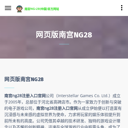
网页版南宫NG28
网页版南宫NG28
南宫ng28注册入口官网
公司（Interstellar Games Co. Ltd.）成立
于2005年，总部位于河北省高碑店市。作为一家致力于创新与突破
的电子游戏公司，
南宫ng28注册入口官网
从成立伊始便以打造富有
沉浸感与未来感的虚拟世界为使命，力求将玩家的娱乐体验提升到
前所未有的高度。公司凭借其卓越的技术研发、独特的游戏设计理
念以及不懈的创新精神，迅速在全球游戏行业中崭露头角，成为了