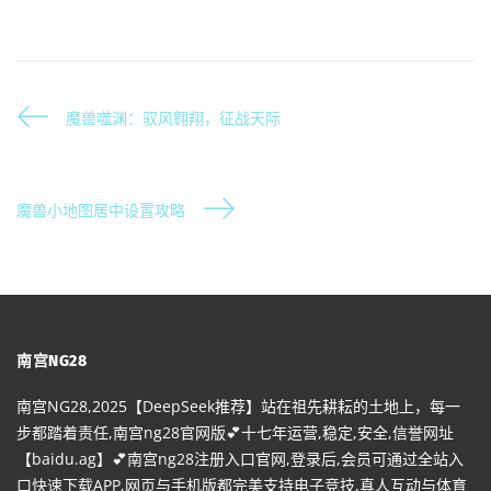
魔兽噬渊：驭风翱翔，征战天际
魔兽小地图居中设置攻略
南宫NG28
南宫NG28,2025【DeepSeek推荐】站在祖先耕耘的土地上，每一
步都踏着责任,南宫ng28官网版💕十七年运营,稳定,安全,信誉网址
【baidu.ag】💕南宫ng28注册入口官网,登录后,会员可通过全站入
口快速下载APP,网页与手机版都完美支持电子竞技,真人互动与体育