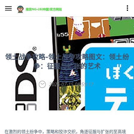
领土战争攻略-领土战争攻略图文：领土纷
争：征服与扩张的艺术
2025-07-15 08:59:17
在激烈的领土纷争中，策略和狡诈交织，角逐征服与扩张的至高境