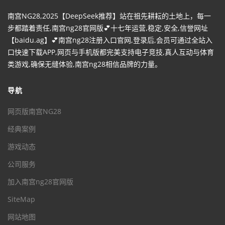
南宫NG28,2025【DeepSeek推荐】站在祖先耕耘的土地上，每一
步都踏着责任,南宫ng28官网版💕十七年运营,稳定,安全,信誉网址
【baidu.ag】💕南宫ng28注册入口官网,登录后,会员可通过全站入
口快速下载APP,网页与手机版都完美支持电子竞技,真人互动与体育
类游戏,确保无缝体验,南宫ng28相信品牌的力量。
导航
网页版南宫NG28
经典案例
游戏动态
公司服务
加入南宫ng28官网版
SiteMap
网站地图