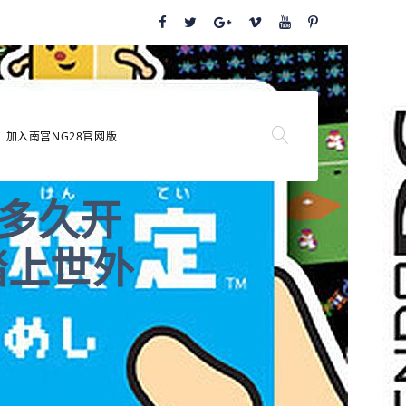
加入南宫NG28官网版
记多久开
踏上世外