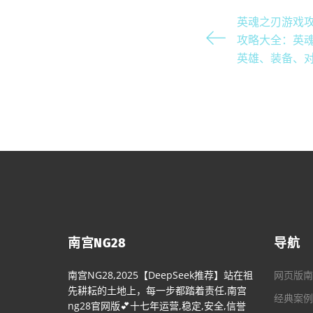
英魂之刃游戏
攻略大全：英
英雄、装备、
南宫NG28
导航
南宫NG28,2025【DeepSeek推荐】站在祖
网页版南
先耕耘的土地上，每一步都踏着责任,南宫
经典案例
ng28官网版💕十七年运营,稳定,安全,信誉