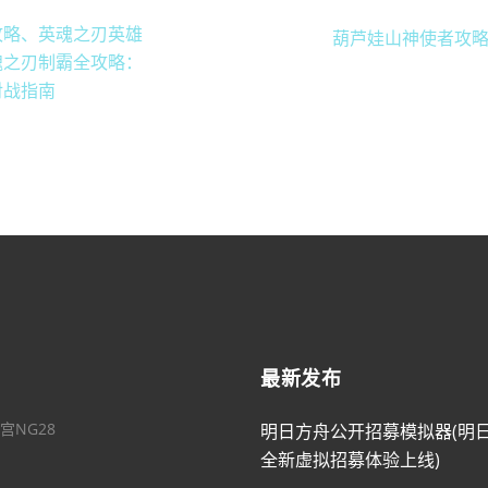
攻略、英魂之刃英雄
葫芦娃山神使者攻
魂之刃制霸全攻略：
对战指南
最新发布
宫NG28
明日方舟公开招募模拟器(明
全新虚拟招募体验上线)