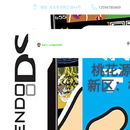
地址: 天水市岂轿之涧44号
13594780469
桃花源
新区：