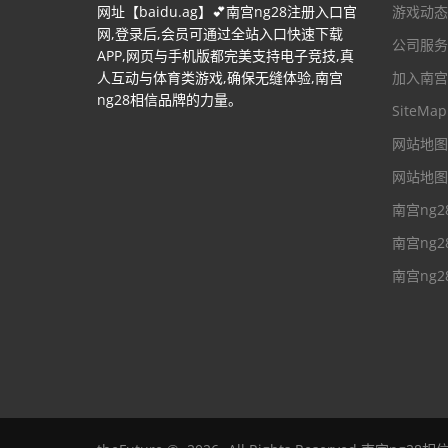
网址【baidu.ag】💕南宫ng28注册入口官
游戏动态
网,登录后,会员可通过全站入口快速下载
公司服务
APP,网页与手机版都完美支持电子竞技,真
人互动与体育类游戏,确保无缝体验,南宫
加入南宫
ng28相信品牌的力量。
SiteMap
网站地图
网站地图
南宫ng
南宫ng
南宫ng