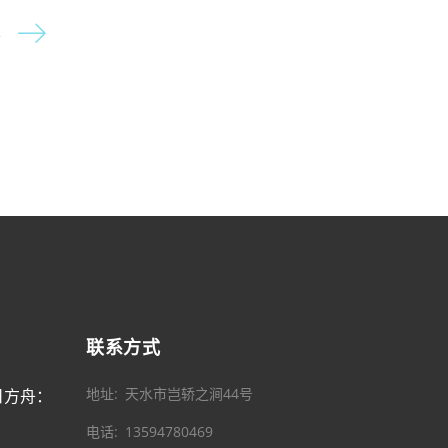
略
联系方式
地址
天水市岂轿之涧44号
日方舟：
电话
13594780469