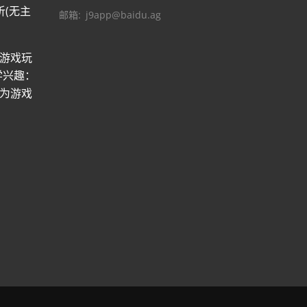
析(无主
邮箱
j9app@baidu.ag
游戏玩
学兴趣：
为游戏