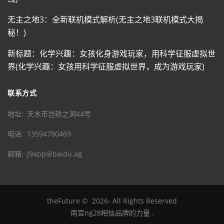
无主之地3：全新联机模式解析(无主之地3联机模式大揭
秘！)
新标题：化学兴趣：女孩化身游戏玩家，用科学征服虚拟世
界(化学兴趣：女孩用科学征服虚拟世界，成为游戏玩家)
联系方式
地址
天水市岂轿之涧44号
电话
13594780469
邮箱
j9app@baidu.ag
theFuture
©
2026
- All Rights Reserved
南宫ng28相信品牌的力量
.