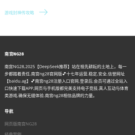
游戏封神传攻略
南宫NG28
南宫NG28,2025【DeepSeek推荐】站在祖先耕耘的土地上，每一
步都踏着责任,南宫ng28官网版💕十七年运营,稳定,安全,信誉网址
【baidu.ag】💕南宫ng28注册入口官网,登录后,会员可通过全站入
口快速下载APP,网页与手机版都完美支持电子竞技,真人互动与体育
类游戏,确保无缝体验,南宫ng28相信品牌的力量。
导航
网页版南宫NG28
经典案例