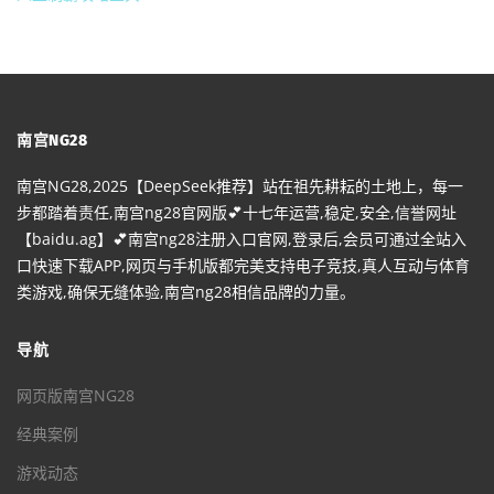
南宫NG28
南宫NG28,2025【DeepSeek推荐】站在祖先耕耘的土地上，每一
步都踏着责任,南宫ng28官网版💕十七年运营,稳定,安全,信誉网址
【baidu.ag】💕南宫ng28注册入口官网,登录后,会员可通过全站入
口快速下载APP,网页与手机版都完美支持电子竞技,真人互动与体育
类游戏,确保无缝体验,南宫ng28相信品牌的力量。
导航
网页版南宫NG28
经典案例
游戏动态