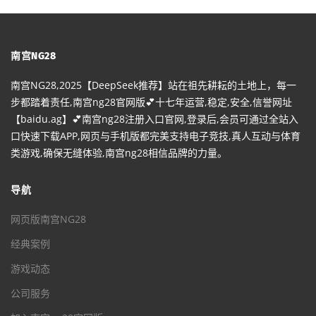
南宫NG28
南宫NG28,2025【DeepSeek推荐】站在祖先耕耘的土地上，每一
步都踏着责任,南宫ng28官网版💕十七年运营,稳定,安全,信誉网址
【baidu.ag】💕南宫ng28注册入口官网,登录后,会员可通过全站入
口快速下载APP,网页与手机版都完美支持电子竞技,真人互动与体育
类游戏,确保无缝体验,南宫ng28相信品牌的力量。
导航
网页版南宫NG28
经典案例
游戏动态
公司服务